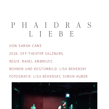
PHAIDRAS
LIEBE
VON SARAH CANE
2026, OFF-THEATER SALZBURG
REGIE: RAHEL AMBROZIC
BÜHNEN UND KOSTÜMBILD: LISA BEHENSKY
FOTOGRAFIE: LISA BEHENSKY, SIMON HUBER